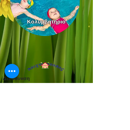
Κολυμβητήριο
Διεύθυνση
Βρεφονηπιακός Σταθμός
Χατζοπούλου 4, Αθήνα
Βρεφικός Σταθμός & Νηπιαγωγείο
Καρπενησιώτη & Ελληνικού, Αθήνα
210698337
2106911833
8