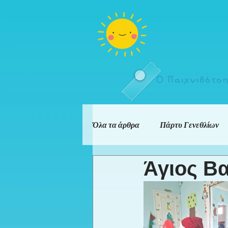
Ο Παιχνιδότο
Όλα τα άρθρα
Πάρτυ Γενεθλίων
Άγιος Βα