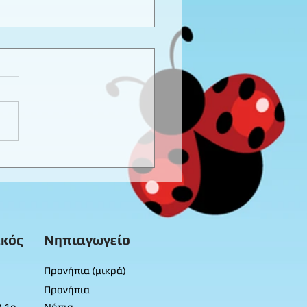
τή 25ης Μαρτίου -
νιδότοπος 2
κός
Νηπιαγωγείο
Προνήπια (μικρά)
Προνήπια
) 1ο
Νήπια