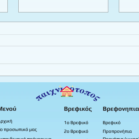
Γιορτή 25ης Μαρτίου -
Γιορ
Παιχνιδότοπος 3
Παιχ
Μενού
Βρεφικός
Βρεφονηπια
ρχική
1ο Βρεφικό
Βρεφικό
ο προσωπικό μας
2ο Βρεφικό
Προπρονήπια
κπαιδευτικό πρόγραμμα
Προνήπια (μικρα