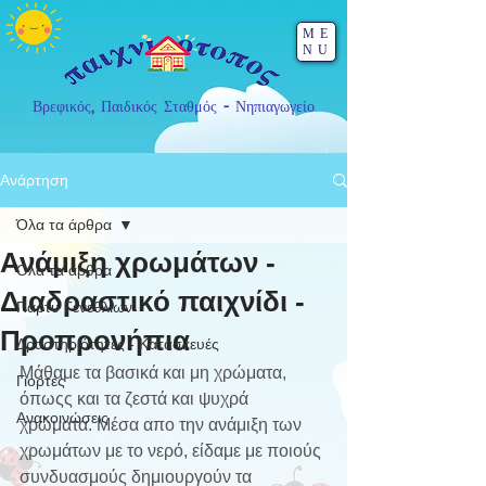
ME
NU
Βρεφικός, Παιδικός Σταθμός - Νηπιαγωγείο
Ανάρτηση
Όλα τα άρθρα
Ανάμιξη χρωμάτων -
Όλα τα άρθρα
Διαδραστικό παιχνίδι -
Πάρτυ Γενεθλίων
Προπρονήπια
Δραστηριότητες - Κατασκευές
Μάθαμε τα βασικά και μη χρώματα, 
Γιορτές
όπωςς και τα ζεστά και ψυχρά 
Ανακοινώσεις
χρώματα. Μέσα απο την ανάμιξη των 
χρωμάτων με το νερό, είδαμε με ποιούς 
συνδυασμούς δημιουργούν τα 