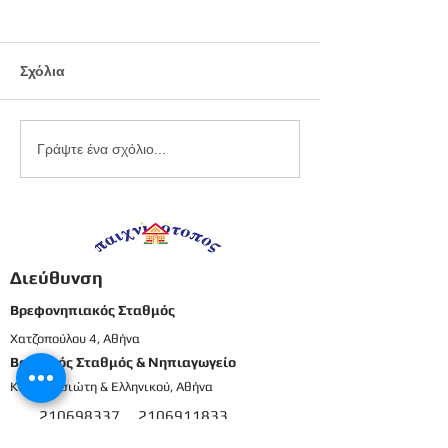
Σχόλια
Εργαστήριο
Καλοκαιρινό
Γράψτε ένα σχόλιο...
πλαστελίνης
προγραφικό φ
εργασίας -
Προπρονήπια
Διεύθυνση
Βρεφονηπιακός Σταθμός
Χατζοπούλου 4, Αθήνα
Βρεφικός Σταθμός & Νηπιαγωγείο
Καρπενησιώτη & Ελληνικού, Αθήνα
210698337
2106911833
8