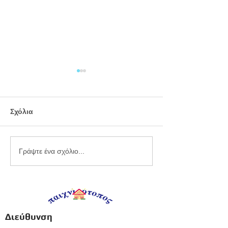
Σχόλια
Εργαστήριο
Καλοκαιρινό
Γράψτε ένα σχόλιο...
πλαστελίνης
προγραφικό φ
εργασίας -
Προπρονήπια
Διεύθυνση