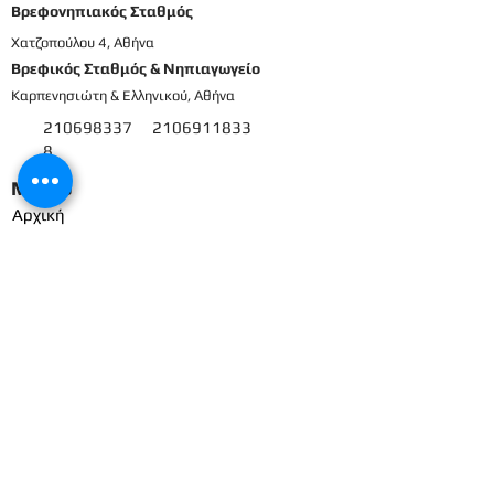
Βρεφονηπιακός Σταθμός
Χατζοπούλου 4, Αθήνα
Βρεφικός Σταθμός & Νηπιαγωγείο
Καρπενησιώτη & Ελληνικού, Αθήνα
210698337
2106911833
8
Μενού
Αρχική
Το προσωπικό μας
Εκπαιδευτικό πρόγραμμα
Εγγραφές & Δικαιολογητικά
Παροχές
Δραστηριότητες
Επικοινωνία
Είσοδος γονέων
Βρεφικός
Βρεφονηπιακός
1ο Βρεφικό
Βρεφικό
2ο Βρεφικό
Προπρονήπια