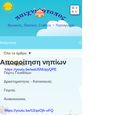
ME
NU
Βρεφικός, Παιδικός Σταθμός - Νηπιαγωγείο
Ανάρτηση
Όλα τα άρθρα
Αποφοίτηση νηπίων
Όλα τα άρθρα
https://youtu.be/waU5NUpyQPE
Πάρτυ Γενεθλίων
Δραστηριότητες - Κατασκευές
Γιορτές
Ανακοινώσεις
https://youtu.be/U2qxOjh-oFQ