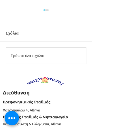
Σχόλια
Εργαστήριο
Καλοκαιρινό
Γράψτε ένα σχόλιο...
πλαστελίνης
προγραφικό φ
εργασίας -
Προπρονήπια
Διεύθυνση
Βρεφονηπιακός Σταθμός
Χατζοπούλου 4, Αθήνα
Βρεφικός Σταθμός & Νηπιαγωγείο
Καρπενησιώτη & Ελληνικού, Αθήνα