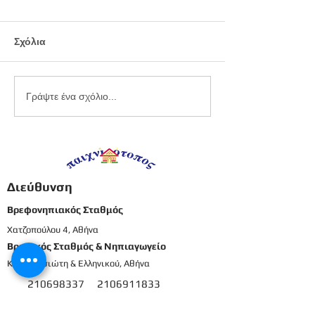
Σχόλια
Εργαστήριο
Καλοκαιρινό
Γράψτε ένα σχόλιο...
πλαστελίνης
προγραφικό φ
εργασίας -
Προπρονήπια
Διεύθυνση
Βρεφονηπιακός Σταθμός
Χατζοπούλου 4, Αθήνα
Βρεφικός Σταθμός & Νηπιαγωγείο
Καρπενησιώτη & Ελληνικού, Αθήνα
210698337
2106911833
8