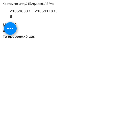
Καρπενησιώτη & Ελληνικού, Αθήνα
210698337
2106911833
8
Μενού
Αρχική
Το προσωπικό μας
Εκπαιδευτικό πρόγραμμα
Εγγραφές & Δικαιολογητικά
Παροχές
Δραστηριότητες
Επικοινωνία
Είσοδος γονέων
Βρεφικός
Βρεφονηπιακός
1ο Βρεφικό
Βρεφικό
2ο Βρεφικό
Προπρονήπια
3ο Βρεφικό
Προνήπια (μικρα) 1ο
4ο Βρεφικό
Προνήπια (μικρα) 2ο
Νηπιαγωγείο