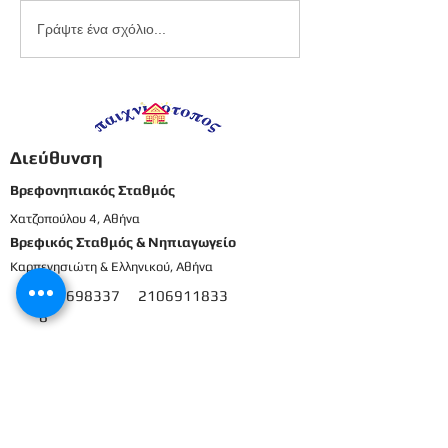
Εργαστήριο
Καλοκαιρινό
Γράψτε ένα σχόλιο...
πλαστελίνης
προγραφικό φ
εργασίας -
Προπρονήπια
Διεύθυνση
Βρεφονηπιακός Σταθμός
Χατζοπούλου 4, Αθήνα
Βρεφικός Σταθμός & Νηπιαγωγείο
Καρπενησιώτη & Ελληνικού, Αθήνα
210698337
2106911833
8
Μενού
Αρχική
Το προσωπικό μας
Εκπαιδευτικό πρόγραμμα
Εγγραφές & Δικαιολογητικά