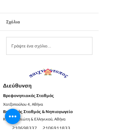
Σχόλια
Εργαστήριο
Καλοκαιρινό
Γράψτε ένα σχόλιο...
πλαστελίνης
προγραφικό φ
εργασίας -
Προπρονήπια
Διεύθυνση
Βρεφονηπιακός Σταθμός
Χατζοπούλου 4, Αθήνα
Βρεφικός Σταθμός & Νηπιαγωγείο
Καρπενησιώτη & Ελληνικού, Αθήνα
210698337
2106911833
8