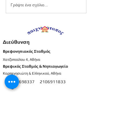
Εργαστήριο
Καλοκαιρινό
Γράψτε ένα σχόλιο...
πλαστελίνης
προγραφικό φ
εργασίας -
Προπρονήπια
Διεύθυνση
Βρεφονηπιακός Σταθμός
Χατζοπούλου 4, Αθήνα
Βρεφικός Σταθμός & Νηπιαγωγείο
Καρπενησιώτη & Ελληνικού, Αθήνα
210698337
2106911833
8
Μενού
Αρχική
Το προσωπικό μας
Εκπαιδευτικό πρόγραμμα
Εγγραφές & Δικαιολογητικά
Παροχές