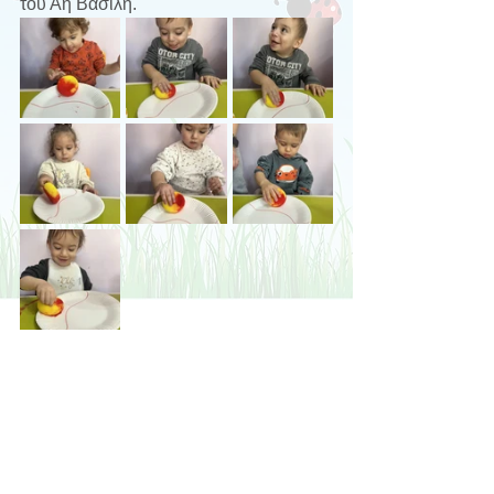
του Αη Βασίλη.