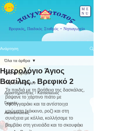
ME
NU
Βρεφικός, Παιδικός Σταθμός - Νηπιαγωγείο
Ανάρτηση
Όλα τα άρθρα
Ημερολόγιο Άγιος
Όλα τα άρθρα
Βασίλης - Βρεφικό 2
Πάρτυ Γενεθλίων
Τα παιδιά με τη βοήθεια της δασκάλας, 
Δραστηριότητες - Κατασκευές
βάψανε το χάρτινο πιάτο με 
Γιορτές
σφουγγαράκι και τα αντίστοιχα 
χρώματα (κόκκινο, ροζ) και στη 
Ανακοινώσεις
συνέχεια με κόλλα, κολλήσαμε το 
βαμβάκι στη γενειάδα και το σκουφάκι 