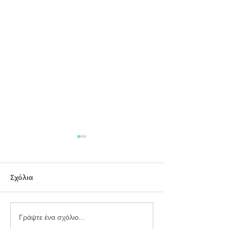
Σχόλια
Εργαστήριο
Καλοκαιρινό
Γράψτε ένα σχόλιο...
πλαστελίνης
προγραφικό φ