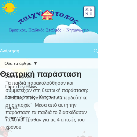
ME
NU
Βρεφικός, Παιδικός Σταθμός - Νηπιαγωγείο
Ανάρτηση
Όλα τα άρθρα
Θεατρική παράσταση
Όλα τα άρθρα
Τα παιδιά παρακολούθησαν και 
Πάρτυ Γενεθλίων
συμμετείχαν στη θεατρική παράσταση: 
Δραστηριότητες - Κατασκευές
"Φοίβος, ο γίγαντας που μπερδεύτηκε 
στις εποχές". Μέσα από αυτή την 
Γιορτές
παράσταση τα παιδιά το διασκέδασαν 
Ανακοινώσεις
πολύ και έμαθαν για τις 4 εποχές του 
χρόνου.