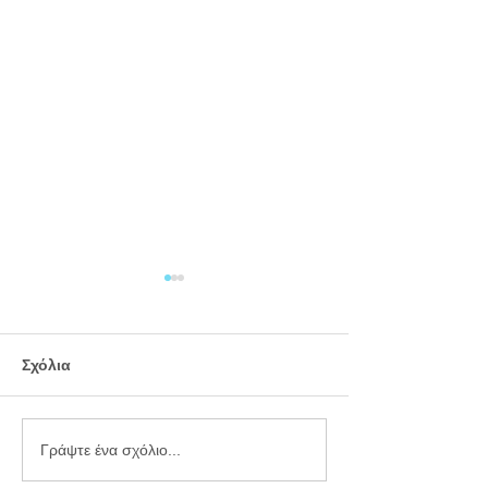
Σχόλια
Εργαστήριο
Καλοκαιρινό
Γράψτε ένα σχόλιο...
πλαστελίνης
προγραφικό φ