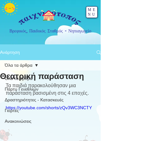
ME
NU
Βρεφικός, Παιδικός Σταθμός - Νηπιαγωγείο
Ανάρτηση
Όλα τα άρθρα
Θεατρική παράσταση
Όλα τα άρθρα
Τα παιδιά παρακολούθησαν μια 
Πάρτυ Γενεθλίων
παράσταση βασισμένη στις 4 εποχές.
Δραστηριότητες - Κατασκευές
https://youtube.com/shorts/zQv3WC3NCTY
Γιορτές
Ανακοινώσεις