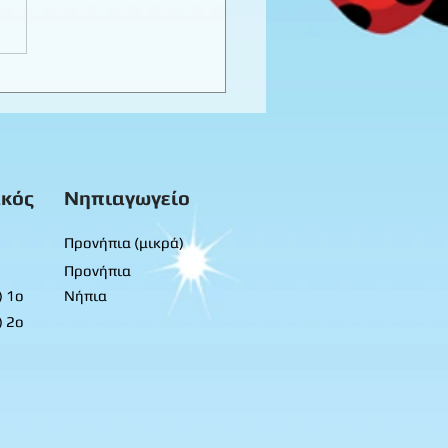
καιρινό προγραφικό
ο εργασίας -
προνήπια
κός
Νηπιαγωγείο
Προνήπια (μικρά)
Προνήπια
) 1ο
Νήπια
) 2ο