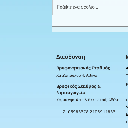
Γράψτε ένα σχόλιο...
Καλοκαιρινά παιχνίδια -
Προπρονήπια
Διεύθυνση
Βρεφονηπιακός Σταθμός
Α
Χατζοπούλου 4, Αθήνα
Τ
Ε
Βρεφικός Σταθμός &
Ε
Νηπιαγωγείο
Καρπενησιώτη & Ελληνικού, Αθήνα
Δ
2106983378
2106911833
Ε
Ε