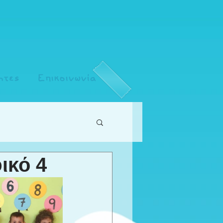
ητες
Επικοινωνία
ικό 4