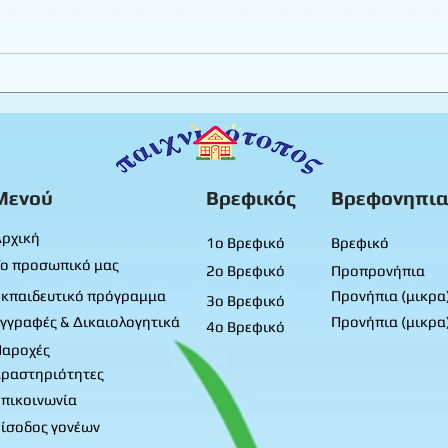
Εργαστήριο πλαστελίνης
Καλο
φύλλ
Προ
Μενού
Βρεφικός
Βρεφονηπια
ρχική
1ο Βρεφικό
Βρεφικό
ο προσωπικό μας
2ο Βρεφικό
Προπρονήπια
κπαιδευτικό πρόγραμμα
Προνήπια (μικρα
3ο Βρεφικό
γγραφές & Δικαιολογητικά
Προνήπια (μικρα
4ο Βρεφικό
Παροχές
ραστηριότητες
πικοινωνία
ίσοδος γονέων