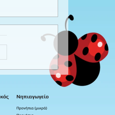
καιρινό προγραφικό
ο εργασίας -
προνήπια
κός
Νηπιαγωγείο
Προνήπια (μικρά)