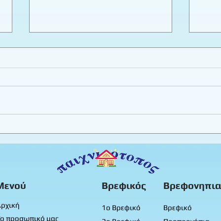
Εργαστήριο πλαστελίνης
Καλο
φύλλ
Προ
Μενού
Βρεφικός
Βρεφονηπια
ρχική
1ο Βρεφικό
Βρεφικό
ο προσωπικό μας