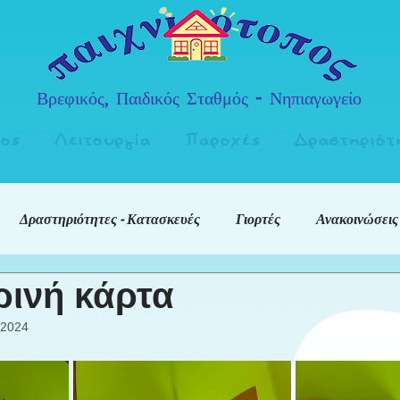
Βρεφικός, Παιδικός Σταθμός - Νηπιαγωγείο
πος
Λειτουργία
Παροχές
Δραστηριότ
Δραστηριότητες - Κατασκευές
Γιορτές
Ανακοινώσεις
ρινή κάρτα
 2024