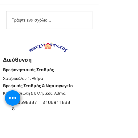
Εργαστήριο
Καλοκαιρινό
Γράψτε ένα σχόλιο...
πλαστελίνης
προγραφικό φ
εργασίας -
Προπρονήπια
Διεύθυνση
Βρεφονηπιακός Σταθμός
Χατζοπούλου 4, Αθήνα
Βρεφικός Σταθμός & Νηπιαγωγείο
Καρπενησιώτη & Ελληνικού, Αθήνα
210698337
2106911833
8
Μενού
Αρχική
Το προσωπικό μας