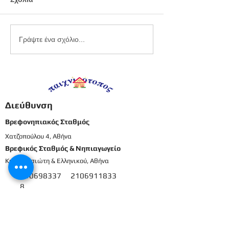
Εργαστήριο
Καλοκαιρινό
Γράψτε ένα σχόλιο...
πλαστελίνης
προγραφικό φ
εργασίας -
Προπρονήπια
Διεύθυνση
Βρεφονηπιακός Σταθμός
Χατζοπούλου 4, Αθήνα
Βρεφικός Σταθμός & Νηπιαγωγείο
Καρπενησιώτη & Ελληνικού, Αθήνα
210698337
2106911833
8
Μενού
Αρχική
Το προσωπικό μας