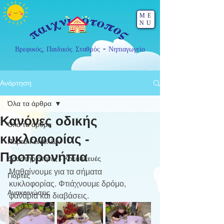
ME
NU
Βρεφικός, Παιδικός Σταθμός - Νηπιαγωγείο
Ανάρτηση
Όλα τα άρθρα
Κανόνες οδικής
Όλα τα άρθρα
κυκλοφορίας -
Πάρτυ Γενεθλίων
Προπρονήπια
Δραστηριότητες - Κατασκευές
Μαθαίνουμε για τα σήματα 
Γιορτές
κυκλοφορίας. Φτιάχνουμε δρόμο, 
Ανακοινώσεις
φανάρια και διαβάσεις.