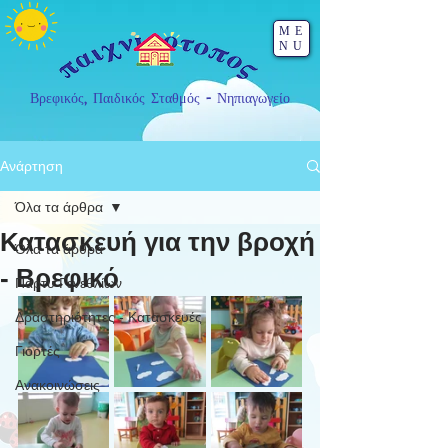
ME
NU
Βρεφικός, Παιδικός Σταθμός - Νηπιαγωγείο
Ανάρτηση
Όλα τα άρθρα
Κατασκευή για την βροχή
Όλα τα άρθρα
- Βρεφικό
Πάρτυ Γενεθλίων
Δραστηριότητες - Κατασκευές
Γιορτές
Ανακοινώσεις