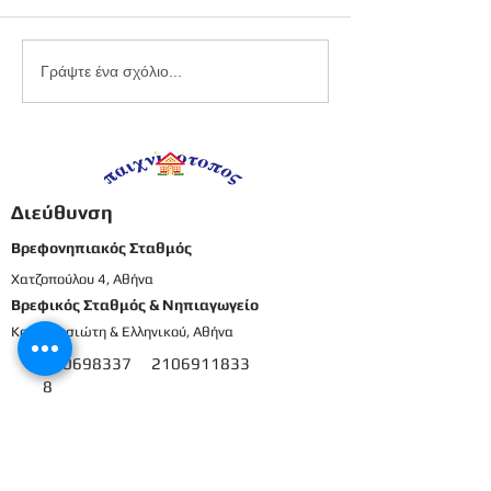
Εργαστήριο
Καλοκαιρινό
Γράψτε ένα σχόλιο...
πλαστελίνης
προγραφικό φ
εργασίας -
Προπρονήπια
Διεύθυνση
Βρεφονηπιακός Σταθμός
Χατζοπούλου 4, Αθήνα
Βρεφικός Σταθμός & Νηπιαγωγείο
Καρπενησιώτη & Ελληνικού, Αθήνα
210698337
2106911833
8
Μενού
Αρχική
Το προσωπικό μας