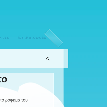
ητες
Επικοινωνία
το
 το ρόφημα του 