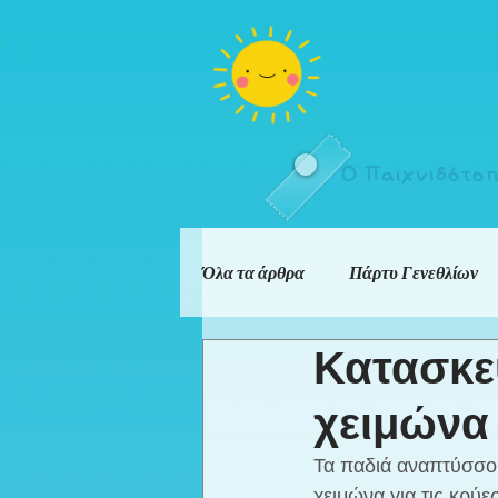
Ο Παιχνιδότο
Όλα τα άρθρα
Πάρτυ Γενεθλίων
Κατασκε
χειμώνα
Τα παδιά αναπτύσσου
χειμώνα για τις κρύε