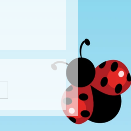
καιρινό προγραφικό
ο εργασίας -
προνήπια