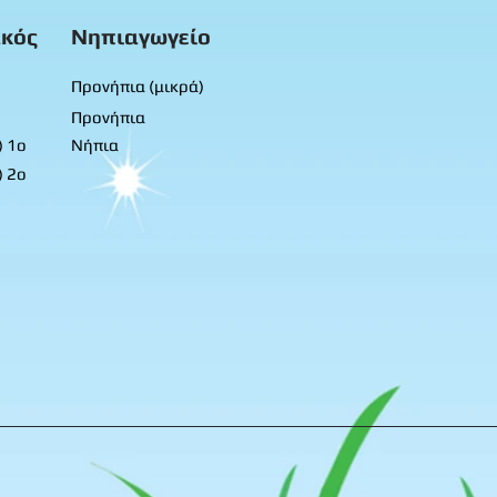
κός
Νηπιαγωγείο
Προνήπια (μικρά)
Προνήπια
) 1ο
Νήπια
) 2ο