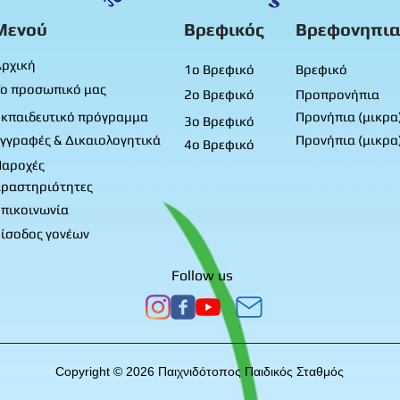
Μενού
Βρεφικός
Βρεφονηπια
ρχική
1ο Βρεφικό
Βρεφικό
ο προσωπικό μας
2ο Βρεφικό
Προπρονήπια
κπαιδευτικό πρόγραμμα
Προνήπια (μικρα
3ο Βρεφικό
γγραφές & Δικαιολογητικά
Προνήπια (μικρα
4ο Βρεφικό
Παροχές
ραστηριότητες
πικοινωνία
ίσοδος γονέων
Follow us
Copyright © 2026 Παιχνιδότοπος Παιδικός Σταθμός