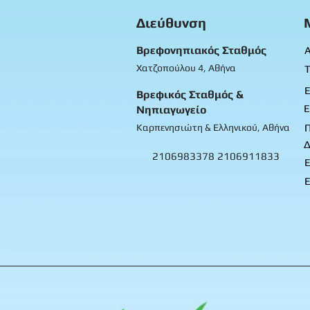
Διεύθυνση
Βρεφονηπιακός Σταθμός
Α
Χατζοπούλου 4, Αθήνα
Τ
Ε
Βρεφικός Σταθμός &
Ε
Νηπιαγωγείο
Καρπενησιώτη & Ελληνικού, Αθήνα
Δ
2106983378
2106911833
Ε
Ε