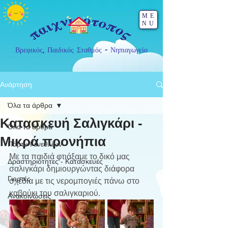
ME
NU
Βρεφικός, Παιδικός Σταθμός - Νηπιαγωγείο
Ανάρτηση
Όλα τα άρθρα
Κατασκευή Σαλιγκάρι -
Όλα τα άρθρα
Μικρά προνήπια
Πάρτυ Γενεθλίων
Με τα παιδιά φτιάξαμε το δικό μας 
Δραστηριότητες - Κατασκευές
σαλιγκάρι δημιουργώντας διάφορα 
Γιορτές
σχέδια με τις νερομπογιές πάνω στο 
καβούκι του σαλιγκαριού.
Ανακοινώσεις