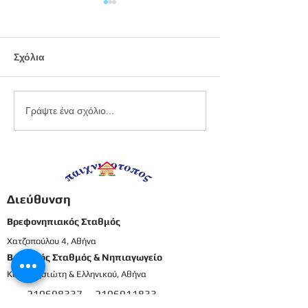
Σχόλια
Εργαστήριο
Καλοκαιρινό
Γράψτε ένα σχόλιο...
πλαστελίνης
προγραφικό φ
εργασίας -
Προπρονήπια
Διεύθυνση
Βρεφονηπιακός Σταθμός
Χατζοπούλου 4, Αθήνα
Βρεφικός Σταθμός & Νηπιαγωγείο
Καρπενησιώτη & Ελληνικού, Αθήνα
210698337
2106911833