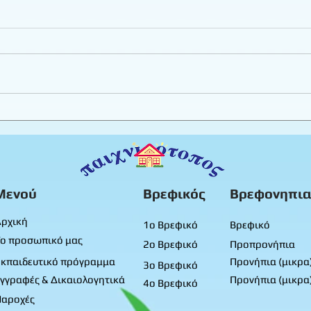
Εργαστήριο πλαστελίνης
Καλο
φύλλ
Προ
Μενού
Βρεφικός
Βρεφονηπια
ρχική
1ο Βρεφικό
Βρεφικό
ο προσωπικό μας
2ο Βρεφικό
Προπρονήπια
κπαιδευτικό πρόγραμμα
Προνήπια (μικρα
3ο Βρεφικό
γγραφές & Δικαιολογητικά
Προνήπια (μικρα
4ο Βρεφικό
Παροχές