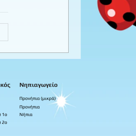
καιρινό προγραφικό
ο εργασίας -
προνήπια
κός
Νηπιαγωγείο
Προνήπια (μικρά)
Προνήπια
) 1ο
Νήπια
) 2ο