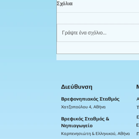
Σχόλια
Γράψτε ένα σχόλιο...
Καλοκαιρινά παιχνίδια -
Προπρονήπια
Διεύθυνση
Βρεφονηπιακός Σταθμός
Α
Χατζοπούλου 4, Αθήνα
Τ
Ε
Βρεφικός Σταθμός &
Ε
Νηπιαγωγείο
Καρπενησιώτη & Ελληνικού, Αθήνα