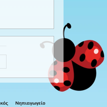
καιρινό προγραφικό
ο εργασίας -
προνήπια
κός
Νηπιαγωγείο