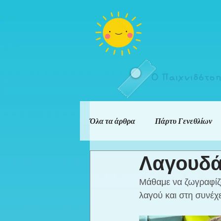
Ο Παιχνιδότο
Όλα τα άρθρα
Πάρτυ Γενεθλίων
Λαγουδά
Μάθαμε να ζωγραφίζο
λαγού και στη συνέχ