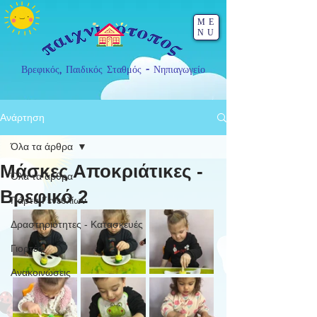
ME
NU
Βρεφικός, Παιδικός Σταθμός - Νηπιαγωγείο
Ανάρτηση
Όλα τα άρθρα
Μάσκες Αποκριάτικες -
Όλα τα άρθρα
Βρεφικό 2
Πάρτυ Γενεθλίων
Δραστηριότητες - Κατασκευές
Γιορτές
Ανακοινώσεις