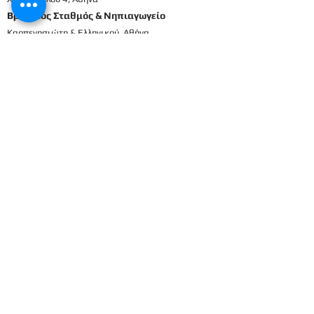
Βρεφικός Σταθμός & Νηπιαγωγείο
Καρπενησιώτη & Ελληνικού, Αθήνα
210698337
2106911833
8
Μενού
Αρχική
Το προσωπικό μας
Εκπαιδευτικό πρόγραμμα
Εγγραφές & Δικαιολογητικά
Παροχές
Δραστηριότητες
Επικοινωνία
Είσοδος γονέων
Βρεφικός
Βρεφονηπιακός
1ο Βρεφικό
Βρεφικό
2ο Βρεφικό
Προπρονήπια
3ο Βρεφικό
Προνήπια (μικρα) 1ο
4ο Βρεφικό
Προνήπια (μικρα) 2ο