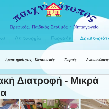
Βρεφικός, Παιδικός Σταθμός - Νηπιαγωγείο
πος
Λειτουργία
Παροχές
Δραστηριότ
Δραστηριότητες - Κατασκευές
Γιορτές
Ανακοινώσεις
ακή Διατροφή - Μικρά
ια