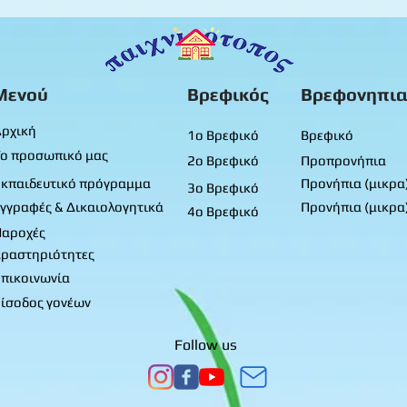
φύλλ
Προ
Μενού
Βρεφικός
Βρεφονηπια
ρχική
1ο Βρεφικό
Βρεφικό
ο προσωπικό μας
2ο Βρεφικό
Προπρονήπια
κπαιδευτικό πρόγραμμα
Προνήπια (μικρα
3ο Βρεφικό
γγραφές & Δικαιολογητικά
Προνήπια (μικρα
4ο Βρεφικό
Παροχές
ραστηριότητες
πικοινωνία
ίσοδος γονέων
Follow us