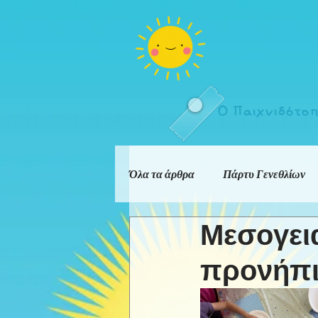
Ο Παιχνιδότο
Όλα τα άρθρα
Πάρτυ Γενεθλίων
Μεσογει
προνήπ