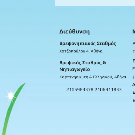
Προπρονήπια
Διεύθυνση
Βρεφονηπιακός Σταθμός
Α
Χατζοπούλου 4, Αθήνα
Τ
Ε
Βρεφικός Σταθμός &
Ε
Νηπιαγωγείο
Καρπενησιώτη & Ελληνικού, Αθήνα
Δ
2106983378
2106911833
Ε
Ε