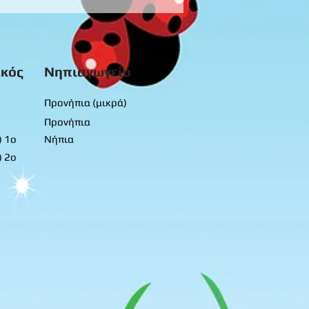
ο εργασίας -
προνήπια
κός
Νηπιαγωγείο
Προνήπια (μικρά)
Προνήπια
) 1ο
Νήπια
) 2ο