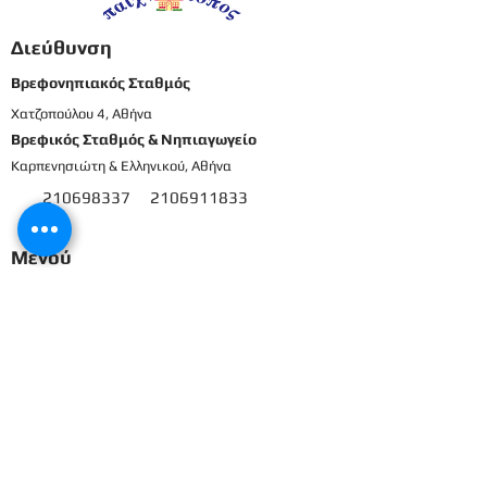
Διεύθυνση
Βρεφονηπιακός Σταθμός
Χατζοπούλου 4, Αθήνα
Βρεφικός Σταθμός & Νηπιαγωγείο
Καρπενησιώτη & Ελληνικού, Αθήνα
210698337
2106911833
8
Μενού
Αρχική
Το προσωπικό μας
Εκπαιδευτικό πρόγραμμα
Εγγραφές & Δικαιολογητικά
Παροχές
Δραστηριότητες
Επικοινωνία
Είσοδος γονέων