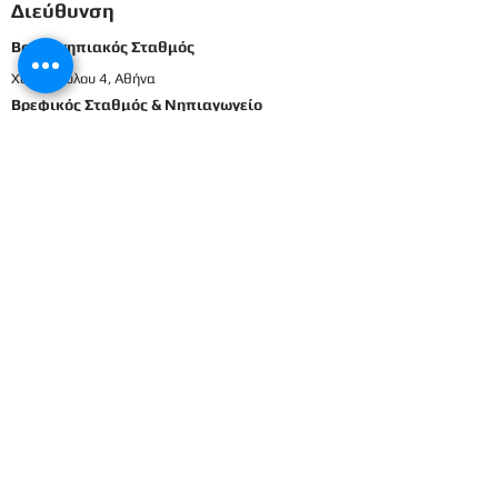
Διεύθυνση
Βρεφονηπιακός Σταθμός
Χατζοπούλου 4, Αθήνα
Βρεφικός Σταθμός & Νηπιαγωγείο
Καρπενησιώτη & Ελληνικού, Αθήνα
210698337
2106911833
8
Μενού
Αρχική
Το προσωπικό μας
Εκπαιδευτικό πρόγραμμα
Εγγραφές & Δικαιολογητικά
Παροχές
Δραστηριότητες
Επικοινωνία
Είσοδος γονέων
Βρεφικός
Βρεφονηπιακός
1ο Βρεφικό
Βρεφικό