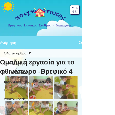
ME
NU
Βρεφικός, Παιδικός Σταθμός - Νηπιαγωγείο
Ανάρτηση
Όλα τα άρθρα
Ομαδική εργασία για το
Όλα τα άρθρα
φθινόπωρο -Βρεφικό 4
Πάρτυ Γενεθλίων
Δραστηριότητες - Κατασκευές
Γιορτές
Ανακοινώσεις