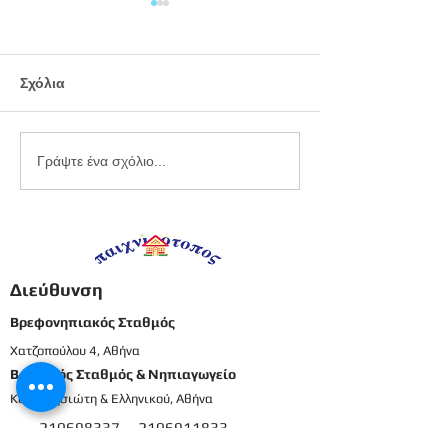
Σχόλια
Εργαστήριο
Καλοκαιρινό
Γράψτε ένα σχόλιο...
πλαστελίνης
προγραφικό φ
εργασίας -
Προπρονήπια
Διεύθυνση
Βρεφονηπιακός Σταθμός
Χατζοπούλου 4, Αθήνα
Βρεφικός Σταθμός & Νηπιαγωγείο
Καρπενησιώτη & Ελληνικού, Αθήνα
210698337
2106911833