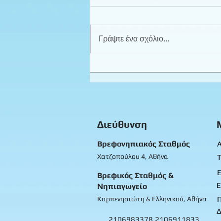
Γράψτε ένα σχόλιο...
Καλοκαιρινά παιχνίδια -
Προπρονήπια
Διεύθυνση
Βρεφονηπιακός Σταθμός
Α
Χατζοπούλου 4, Αθήνα
Τ
Ε
Βρεφικός Σταθμός &
Ε
Νηπιαγωγείο
Καρπενησιώτη & Ελληνικού, Αθήνα
Δ
2106983378
2106911833