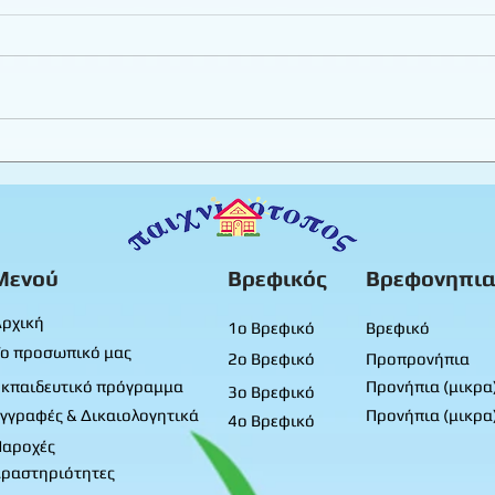
Εργαστήριο πλαστελίνης
Καλο
φύλλ
Προ
Μενού
Βρεφικός
Βρεφονηπια
ρχική
1ο Βρεφικό
Βρεφικό
ο προσωπικό μας
2ο Βρεφικό
Προπρονήπια
κπαιδευτικό πρόγραμμα
Προνήπια (μικρα
3ο Βρεφικό
γγραφές & Δικαιολογητικά
Προνήπια (μικρα
4ο Βρεφικό
Παροχές
ραστηριότητες