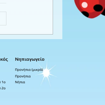
καιρινό προγραφικό
ο εργασίας -
προνήπια
κός
Νηπιαγωγείο
Προνήπια (μικρά)
Προνήπια
) 1ο
Νήπια
) 2ο