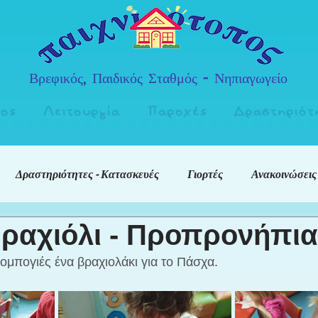
Βρεφικός, Παιδικός Σταθμός - Νηπιαγωγείο
πος
Λειτουργία
Παροχές
Δραστηριότ
Δραστηριότητες - Κατασκευές
Γιορτές
Ανακοινώσεις
ραχιόλι - Προπρονήπια
μπογιές ένα βραχιολάκι για το Πάσχα.