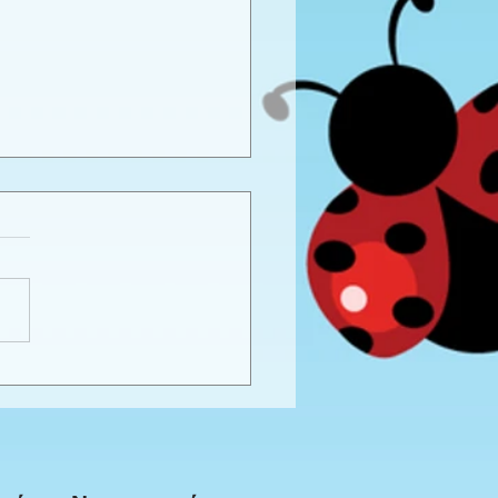
καιρινό προγραφικό
ο εργασίας -
προνήπια