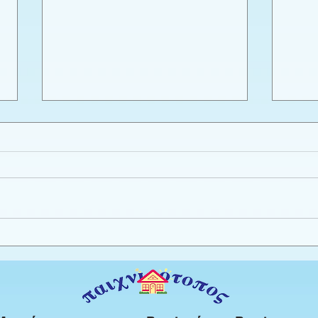
Εργαστήριο πλαστελίνης
Καλο
φύλλ
Προ