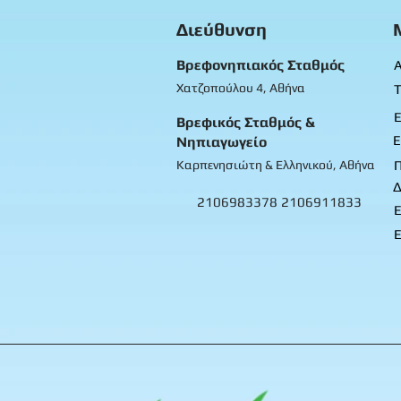
Διεύθυνση
Βρεφονηπιακός Σταθμός
Α
Χατζοπούλου 4, Αθήνα
Τ
Ε
Βρεφικός Σταθμός &
Ε
Νηπιαγωγείο
Καρπενησιώτη & Ελληνικού, Αθήνα
Δ
2106983378
2106911833
Ε
Ε