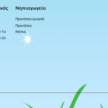
κός
Νηπιαγωγείο
Προνήπια (μικρά)
Προνήπια
) 1ο
Νήπια
) 2ο