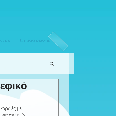
ητες
Επικοινωνία
εφικό
καρδιές με 
για την αξία 