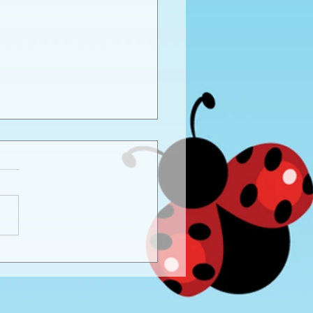
καιρινό προγραφικό
ο εργασίας -
προνήπια