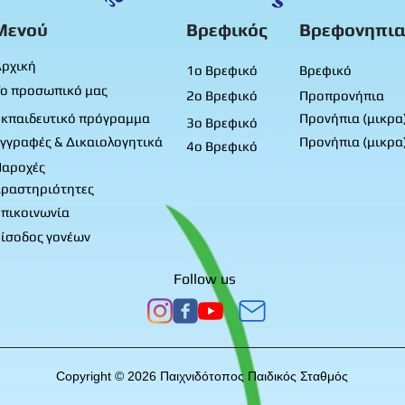
Μενού
Βρεφικός
Βρεφονηπια
ρχική
1ο Βρεφικό
Βρεφικό
ο προσωπικό μας
2ο Βρεφικό
Προπρονήπια
κπαιδευτικό πρόγραμμα
Προνήπια (μικρα
3ο Βρεφικό
γγραφές & Δικαιολογητικά
Προνήπια (μικρα
4ο Βρεφικό
Παροχές
ραστηριότητες
πικοινωνία
ίσοδος γονέων
Follow us
Copyright © 2026 Παιχνιδότοπος Παιδικός Σταθμός