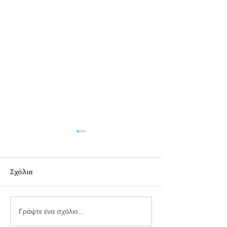
Σχόλια
Εργαστήριο
Καλοκαιρινό
Γράψτε ένα σχόλιο...
πλαστελίνης
προγραφικό φ