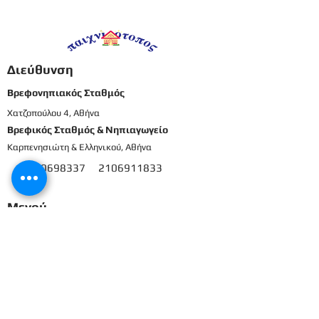
εργασίας -
Προπρονήπια
Διεύθυνση
Βρεφονηπιακός Σταθμός
Χατζοπούλου 4, Αθήνα
Βρεφικός Σταθμός & Νηπιαγωγείο
Καρπενησιώτη & Ελληνικού, Αθήνα
210698337
2106911833
8
Μενού
Αρχική
Το προσωπικό μας
Εκπαιδευτικό πρόγραμμα
Εγγραφές & Δικαιολογητικά
Παροχές
Δραστηριότητες
Επικοινωνία