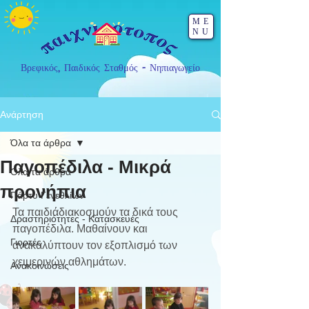
ME
NU
Βρεφικός, Παιδικός Σταθμός - Νηπιαγωγείο
Ανάρτηση
Όλα τα άρθρα
Παγοπέδιλα - Μικρά
Όλα τα άρθρα
προνήπια
Πάρτυ Γενεθλίων
Τα παιδιάδιακοσμούν τα δικά τους 
Δραστηριότητες - Κατασκευές
παγοπέδιλα. Μαθαίνουν και 
Γιορτές
ανακαλύπτουν τον εξοπλισμό των 
χειμερινών αθλημάτων.
Ανακοινώσεις