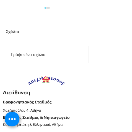
Σχόλια
Εργαστήριο
Καλοκαιρινό
Γράψτε ένα σχόλιο...
πλαστελίνης
προγραφικό φ
εργασίας -
Προπρονήπια
Διεύθυνση
Βρεφονηπιακός Σταθμός
Χατζοπούλου 4, Αθήνα
Βρεφικός Σταθμός & Νηπιαγωγείο
Καρπενησιώτη & Ελληνικού, Αθήνα