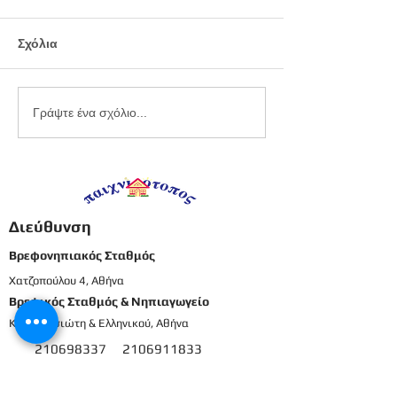
Σχόλια
Εργαστήριο
Καλοκαιρινό
Γράψτε ένα σχόλιο...
πλαστελίνης
προγραφικό φ
εργασίας -
Προπρονήπια
Διεύθυνση
Βρεφονηπιακός Σταθμός
Χατζοπούλου 4, Αθήνα
Βρεφικός Σταθμός & Νηπιαγωγείο
Καρπενησιώτη & Ελληνικού, Αθήνα
210698337
2106911833
8