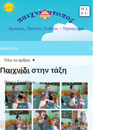
ME
NU
Βρεφικός, Παιδικός Σταθμός - Νηπιαγωγείο
Ανάρτηση
Όλα τα άρθρα
Παιχνίδι στην τάξη
Όλα τα άρθρα
Πάρτυ Γενεθλίων
Δραστηριότητες - Κατασκευές
Γιορτές
Ανακοινώσεις