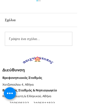
Σχόλια
Εργαστήριο
Καλοκαιρινό
Γράψτε ένα σχόλιο...
πλαστελίνης
προγραφικό φ
εργασίας -
Προπρονήπια
Διεύθυνση
Βρεφονηπιακός Σταθμός
Χατζοπούλου 4, Αθήνα
Βρεφικός Σταθμός & Νηπιαγωγείο
Καρπενησιώτη & Ελληνικού, Αθήνα
210698337
2106911833