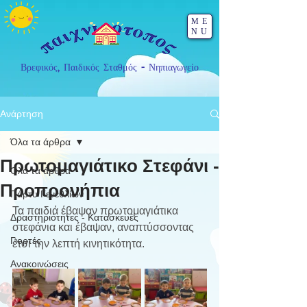
ME
NU
Βρεφικός, Παιδικός Σταθμός - Νηπιαγωγείο
Ανάρτηση
Όλα τα άρθρα
Πρωτομαγιάτικο Στεφάνι -
Όλα τα άρθρα
Προπρονήπια
Πάρτυ Γενεθλίων
Τα παιδιά έβαψαν πρωτομαγιάτικα 
Δραστηριότητες - Κατασκευές
στεφάνια και έβαψαν, αναπτύσσοντας 
Γιορτές
έτσι την λεπτή κινητικότητα.
Ανακοινώσεις