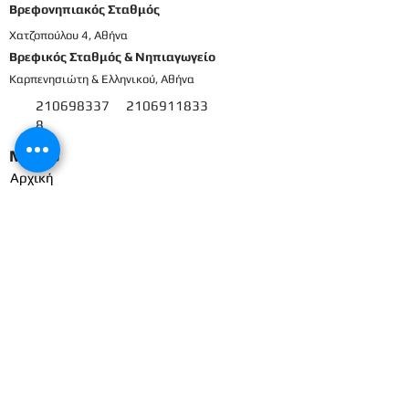
Βρεφονηπιακός Σταθμός
Χατζοπούλου 4, Αθήνα
Βρεφικός Σταθμός & Νηπιαγωγείο
Καρπενησιώτη & Ελληνικού, Αθήνα
210698337
2106911833
8
Μενού
Αρχική
Το προσωπικό μας
Εκπαιδευτικό πρόγραμμα
Εγγραφές & Δικαιολογητικά
Παροχές
Δραστηριότητες
Επικοινωνία
Είσοδος γονέων
Βρεφικός
Βρεφονηπιακός
1ο Βρεφικό
Βρεφικό
2ο Βρεφικό
Προπρονήπια