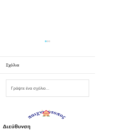
Σχόλια
Εργαστήριο
Καλοκαιρινό
Γράψτε ένα σχόλιο...
πλαστελίνης
προγραφικό φ
εργασίας -
Προπρονήπια
Διεύθυνση