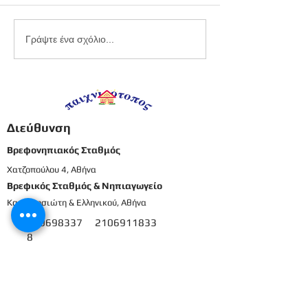
Τα γενέθλια του
Τα γενέθλια της
Γράψτε ένα σχόλιο...
Δημήτρη - Μικρά
Ναταλίας - Μικ
προνήπια
προνήπια
Διεύθυνση
Βρεφονηπιακός Σταθμός
Χατζοπούλου 4, Αθήνα
Βρεφικός Σταθμός & Νηπιαγωγείο
Καρπενησιώτη & Ελληνικού, Αθήνα
210698337
2106911833
8
Μενού
Αρχική
Το προσωπικό μας
Εκπαιδευτικό πρόγραμμα