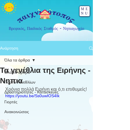
ME
NU
Βρεφικός, Παιδικός Σταθμός - Νηπιαγωγείο
Ανάρτηση
Όλα τα άρθρα
Τα γενέθλια της Ειρήνης -
Όλα τα άρθρα
Νηπια
Πάρτυ Γενεθλίων
Χρόνια πολλά Ειρήνη και ό,τι επιθυμείς!
Δραστηριότητες - Κατασκευές
https://youtu.be/Ss0uwIOS4Ik
Γιορτές
Ανακοινώσεις