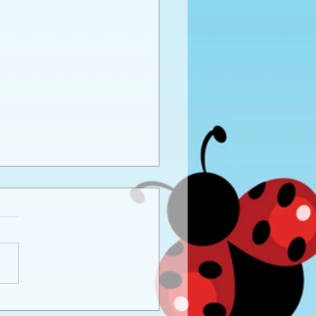
ενέθλια της Ναταλίας -