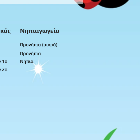
ρά προνήπια
κός
Νηπιαγωγείο
Προνήπια (μικρά)
Προνήπια
) 1ο
Νήπια
) 2ο