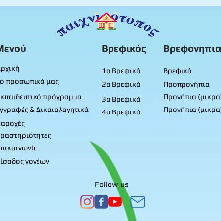
Μικρά προνήπια
Μικ
Μενού
Βρεφικός
Βρεφονηπια
ρχική
1ο Βρεφικό
Βρεφικό
ο προσωπικό μας
2ο Βρεφικό
Προπρονήπια
κπαιδευτικό πρόγραμμα
Προνήπια (μικρα
3ο Βρεφικό
γγραφές & Δικαιολογητικά
Προνήπια (μικρα
4ο Βρεφικό
Παροχές
ραστηριότητες
πικοινωνία
ίσοδος γονέων
Follow us