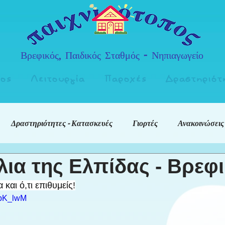
Βρεφικός, Παιδικός Σταθμός - Νηπιαγωγείο
πος
Λειτουργία
Παροχές
Δραστηριότ
Δραστηριότητες - Κατασκευές
Γιορτές
Ανακοινώσεις
λια της Ελπίδας - Βρεφ
και ό,τι επιθυμείς!
NpK_lwM