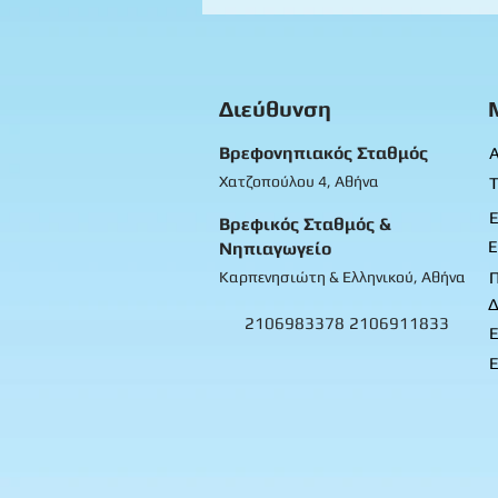
Βρεφικό 1
Διεύθυνση
Βρεφονηπιακός Σταθμός
Α
Χατζοπούλου 4, Αθήνα
Τ
Ε
Βρεφικός Σταθμός &
Ε
Νηπιαγωγείο
Καρπενησιώτη & Ελληνικού, Αθήνα
Δ
2106983378
2106911833
Ε
Ε