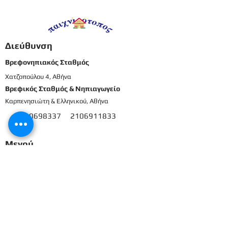
προνήπια
προνήπια
Διεύθυνση
Βρεφονηπιακός Σταθμός
Χατζοπούλου 4, Αθήνα
Βρεφικός Σταθμός & Νηπιαγωγείο
Καρπενησιώτη & Ελληνικού, Αθήνα
210698337
2106911833
8
Μενού
Αρχική
Το προσωπικό μας
Εκπαιδευτικό πρόγραμμα
Εγγραφές & Δικαιολογητικά
Παροχές
Δραστηριότητες
Επικοινωνία