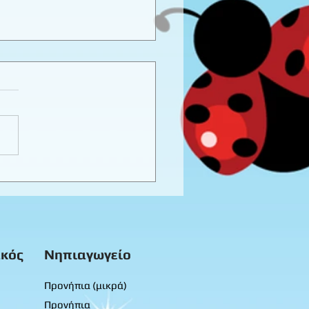
ενέθλια της Ναταλίας -
ρά προνήπια
κός
Νηπιαγωγείο
Προνήπια (μικρά)
Προνήπια