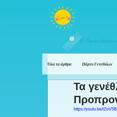
Ο Παιχνιδότο
Όλα τα άρθρα
Πάρτυ Γενεθλίων
Τα γενέθ
Προπρο
https://youtu.be/lZoV