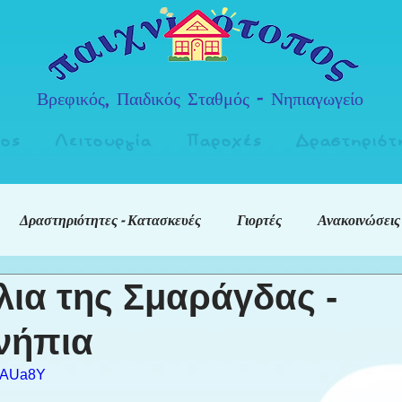
Βρεφικός, Παιδικός Σταθμός - Νηπιαγωγείο
πος
Λειτουργία
Παροχές
Δραστηριότ
Δραστηριότητες - Κατασκευές
Γιορτές
Ανακοινώσεις
λια της Σμαράγδας -
νήπια
5BAUa8Y