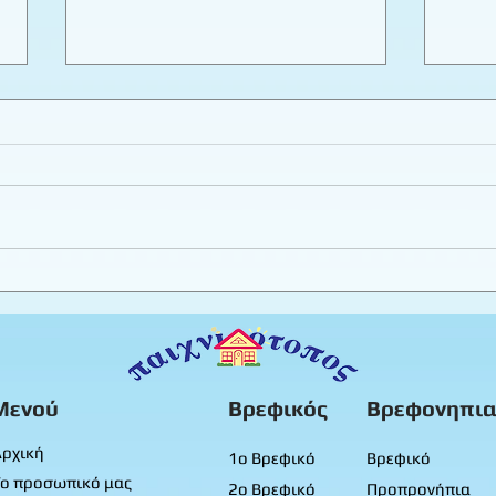
Τα γενέθλια του Δημήτρη -
Τα γ
Μικρά προνήπια
Μικ
Μενού
Βρεφικός
Βρεφονηπια
ρχική
1ο Βρεφικό
Βρεφικό
ο προσωπικό μας
2ο Βρεφικό
Προπρονήπια