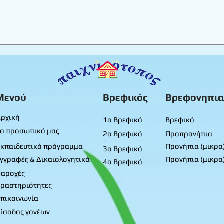
Τα γενέθλια του Δημήτρη -
Τα γ
Μικρά προνήπια
Μικ
Μενού
Βρεφικός
Βρεφονηπια
ρχική
1ο Βρεφικό
Βρεφικό
ο προσωπικό μας
2ο Βρεφικό
Προπρονήπια
κπαιδευτικό πρόγραμμα
Προνήπια (μικρα
3ο Βρεφικό
γγραφές & Δικαιολογητικά
Προνήπια (μικρα
4ο Βρεφικό
Παροχές
ραστηριότητες
πικοινωνία
ίσοδος γονέων