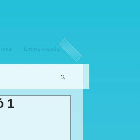
ητες
Επικοινωνία
ό 1