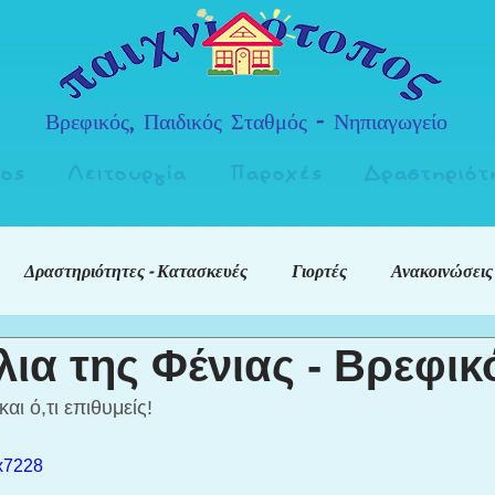
Βρεφικός, Παιδικός Σταθμός - Νηπιαγωγείο
πος
Λειτουργία
Παροχές
Δραστηριότ
Δραστηριότητες - Κατασκευές
Γιορτές
Ανακοινώσεις
λια της Φένιας - Βρεφικ
αι ό,τι επιθυμείς!
Px7228