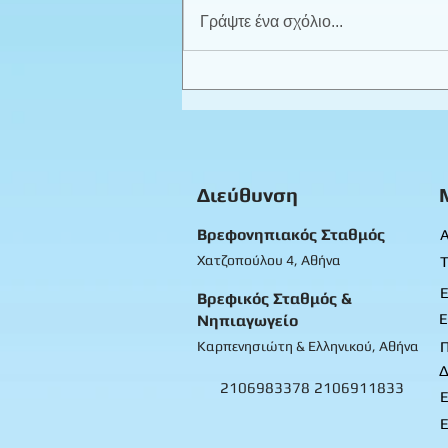
Γράψτε ένα σχόλιο...
Τα γενέθλια της Δήμητρας -
Βρεφικό 1
Διεύθυνση
Βρεφονηπιακός Σταθμός
Α
Χατζοπούλου 4, Αθήνα
Τ
Ε
Βρεφικός Σταθμός &
Ε
Νηπιαγωγείο
Καρπενησιώτη & Ελληνικού, Αθήνα
Δ
2106983378
2106911833
Ε
Ε