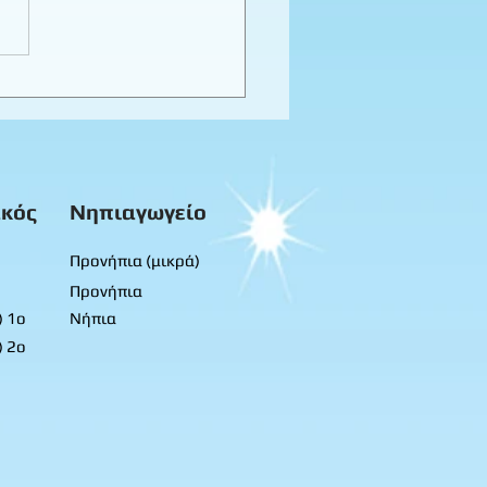
ενέθλια της Ναταλίας -
ρά προνήπια
κός
Νηπιαγωγείο
Προνήπια (μικρά)
Προνήπια
) 1ο
Νήπια
) 2ο