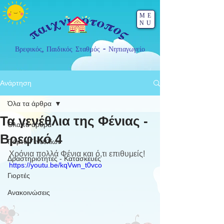
ME
NU
Βρεφικός, Παιδικός Σταθμός - Νηπιαγωγείο
Ανάρτηση
Όλα τα άρθρα
Τα γενέθλια της Φένιας -
Όλα τα άρθρα
Βρεφικό 4
Πάρτυ Γενεθλίων
Χρόνια πολλά Φένια και ό,τι επιθυμείς!
Δραστηριότητες - Κατασκευές
https://youtu.be/kqVwn_t0vco
Γιορτές
Ανακοινώσεις