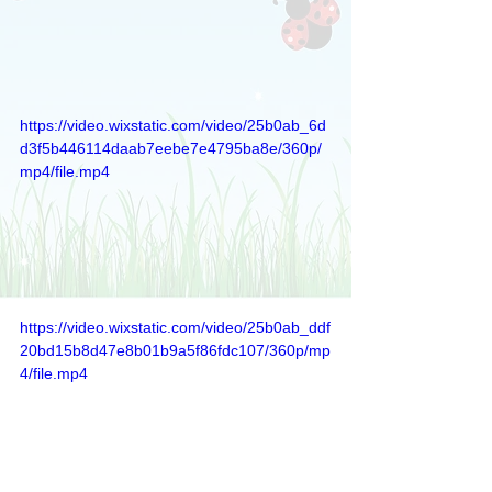
https://video.wixstatic.com/video/25b0ab_6d
d3f5b446114daab7eebe7e4795ba8e/360p/
mp4/file.mp4
https://video.wixstatic.com/video/25b0ab_ddf
20bd15b8d47e8b01b9a5f86fdc107/360p/mp
4/file.mp4