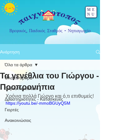
ME
NU
Βρεφικός, Παιδικός Σταθμός - Νηπιαγωγείο
Ανάρτηση
Όλα τα άρθρα
Τα γενέθλια του Γιώργου -
Όλα τα άρθρα
Προπρονήπια
Πάρτυ Γενεθλίων
Χρόνια πολλά Γιώργο και ό,τι επιθυμείς!
Δραστηριότητες - Κατασκευές
https://youtu.be/-mmoBGUyQ5M
Γιορτές
Ανακοινώσεις