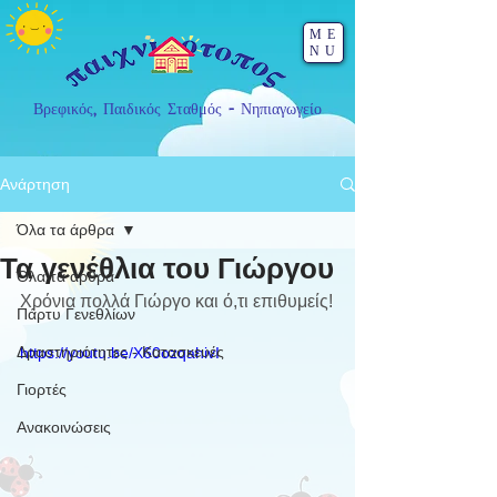
ME
NU
Βρεφικός, Παιδικός Σταθμός - Νηπιαγωγείο
Ανάρτηση
Όλα τα άρθρα
Τα γενέθλια του Γιώργου
Όλα τα άρθρα
Χρόνια πολλά Γιώργο και ό,τι επιθυμείς!
Πάρτυ Γενεθλίων
Δραστηριότητες - Κατασκευές
https://youtu.be/X60ozqahivI
Γιορτές
Ανακοινώσεις