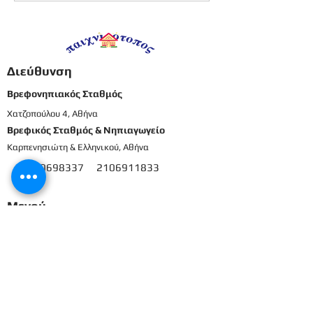
προνήπια
προνήπια
Διεύθυνση
Βρεφονηπιακός Σταθμός
Χατζοπούλου 4, Αθήνα
Βρεφικός Σταθμός & Νηπιαγωγείο
Καρπενησιώτη & Ελληνικού, Αθήνα
210698337
2106911833
8
Μενού
Αρχική
Το προσωπικό μας
Εκπαιδευτικό πρόγραμμα
Εγγραφές & Δικαιολογητικά
Παροχές
Δραστηριότητες
Επικοινωνία