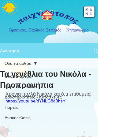
ME
NU
Βρεφικός, Παιδικός Σταθμός - Νηπιαγωγείο
Ανάρτηση
Όλα τα άρθρα
Τα γενέθλια του Νικόλα -
Όλα τα άρθρα
Προπρονήπια
Πάρτυ Γενεθλίων
Χρόνια πολλά Νικόλα και ό,τι επιθυμείς!
Δραστηριότητες - Κατασκευές
https://youtu.be/dYNLG8d9hsY
Γιορτές
Ανακοινώσεις