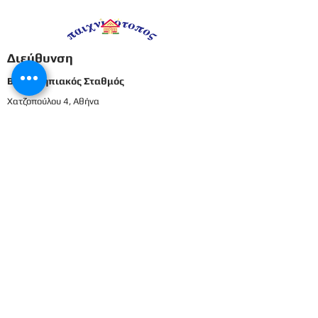
Διεύθυνση
Βρεφονηπιακός Σταθμός
Χατζοπούλου 4, Αθήνα
Βρεφικός Σταθμός & Νηπιαγωγείο
Καρπενησιώτη & Ελληνικού, Αθήνα
210698337
2106911833
8
Μενού
Αρχική
Το προσωπικό μας
Εκπαιδευτικό πρόγραμμα
Εγγραφές & Δικαιολογητικά
Παροχές
Δραστηριότητες
Επικοινωνία
Είσοδος γονέων