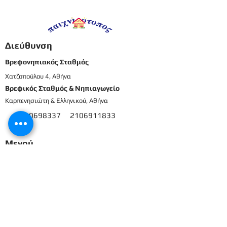
προνήπια
προνήπια
Διεύθυνση
Βρεφονηπιακός Σταθμός
Χατζοπούλου 4, Αθήνα
Βρεφικός Σταθμός & Νηπιαγωγείο
Καρπενησιώτη & Ελληνικού, Αθήνα
210698337
2106911833
8
Μενού
Αρχική
Το προσωπικό μας
Εκπαιδευτικό πρόγραμμα
Εγγραφές & Δικαιολογητικά
Παροχές
Δραστηριότητες
Επικοινωνία