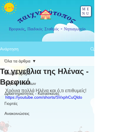
ME
NU
Βρεφικός, Παιδικός Σταθμός - Νηπιαγωγείο
Ανάρτηση
Όλα τα άρθρα
Τα γενεθλια της Ηλένας -
Όλα τα άρθρα
Βρεφικό
Πάρτυ Γενεθλίων
Χρόνια πολλά Ηλένα και ό,τι επιθυμείς!
Δραστηριότητες - Κατασκευές
https://youtube.com/shorts/SVxphCuQldo
Γιορτές
Ανακοινώσεις