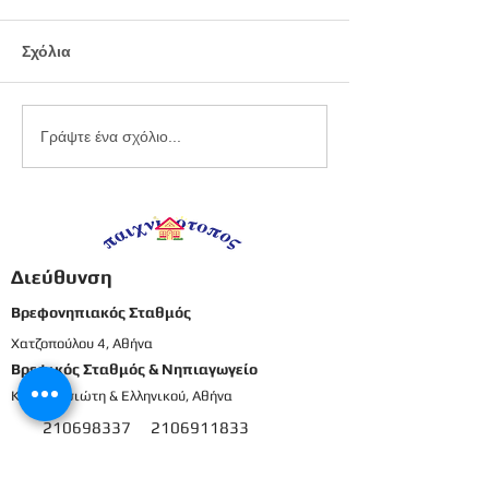
Σχόλια
Εργαστήριο
Καλοκαιρινό
Γράψτε ένα σχόλιο...
πλαστελίνης
προγραφικό φ
εργασίας -
Προπρονήπια
Διεύθυνση
Βρεφονηπιακός Σταθμός
Χατζοπούλου 4, Αθήνα
Βρεφικός Σταθμός & Νηπιαγωγείο
Καρπενησιώτη & Ελληνικού, Αθήνα
210698337
2106911833
8
Μενού