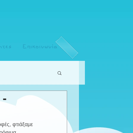
ητες
Επικοινωνία
 -
οφές, φτιάξαμε 
ρόφιμα 