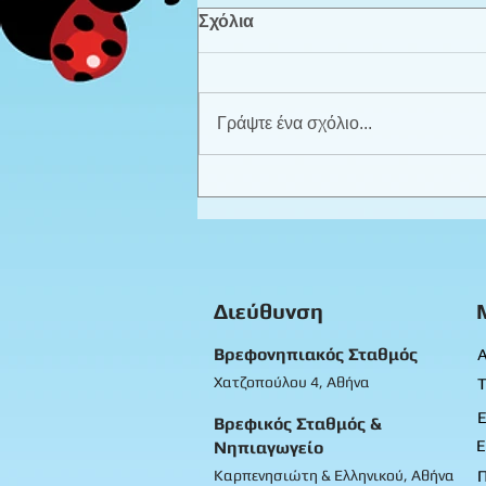
Σχόλια
Γράψτε ένα σχόλιο...
Καλοκαιρινά παιχνίδια -
Προπρονήπια
Διεύθυνση
Βρεφονηπιακός Σταθμός
Α
Χατζοπούλου 4, Αθήνα
Τ
Ε
Βρεφικός Σταθμός &
Ε
Νηπιαγωγείο
Καρπενησιώτη & Ελληνικού, Αθήνα