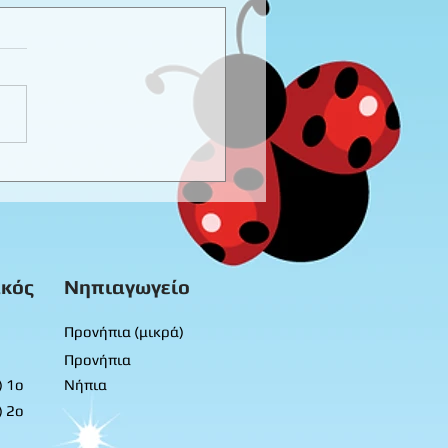
καιρινό προγραφικό
ο εργασίας -
προνήπια
κός
Νηπιαγωγείο
Προνήπια (μικρά)
Προνήπια
) 1ο
Νήπια
) 2ο