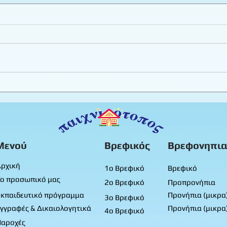
Εργαστήριο πλαστελίνης
Καλο
φύλλ
Προ
Μενού
Βρεφικός
Βρεφονηπια
ρχική
1ο Βρεφικό
Βρεφικό
ο προσωπικό μας
2ο Βρεφικό
Προπρονήπια
κπαιδευτικό πρόγραμμα
Προνήπια (μικρα
3ο Βρεφικό
γγραφές & Δικαιολογητικά
Προνήπια (μικρα
4ο Βρεφικό
Παροχές