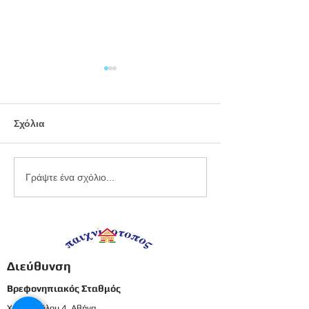
Σχόλια
Εργαστήριο
Καλοκαιρινό
Γράψτε ένα σχόλιο...
πλαστελίνης
προγραφικό φ
εργασίας -
Προπρονήπια
Διεύθυνση
Βρεφονηπιακός Σταθμός
Χατζοπούλου 4, Αθήνα