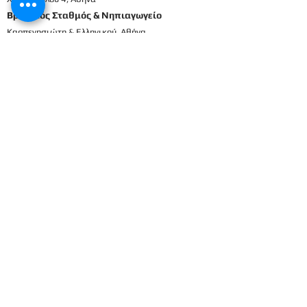
Βρεφικός Σταθμός & Νηπιαγωγείο
Καρπενησιώτη & Ελληνικού, Αθήνα
210698337
2106911833
8
Μενού
Αρχική
Το προσωπικό μας
Εκπαιδευτικό πρόγραμμα
Εγγραφές & Δικαιολογητικά
Παροχές
Δραστηριότητες
Επικοινωνία
Είσοδος γονέων
Βρεφικός
Βρεφονηπιακός
1ο Βρεφικό
Βρεφικό
2ο Βρεφικό
Προπρονήπια
3ο Βρεφικό
Προνήπια (μικρα) 1ο
4ο Βρεφικό
Προνήπια (μικρα) 2ο