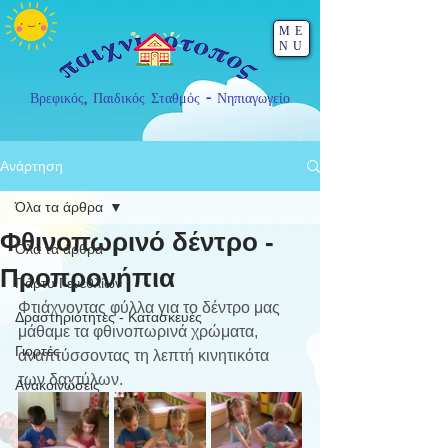
ME
NU
Βρεφικός, Παιδικός Σταθμός - Νηπιαγωγείο
Ανάρτηση
Όλα τα άρθρα
Φθινοπωρινό δέντρο -
Όλα τα άρθρα
Προπρονήπια
Πάρτυ Γενεθλίων
Φτιάχνοντας φύλλα για το δέντρο μας 
Δραστηριότητες - Κατασκευές
μάθαμε τα φθινοπωρινά χρώματα, 
Γιορτές
αναπτύσσοντας τη λεπτή κινητικότα 
των δαχτύλων.
Ανακοινώσεις